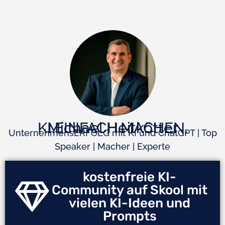
KI.EINFACH.MACHEN.
Michael Heitkötter
UnternehmensERFOLG mit KI und ChatGPT | Top
Speaker | Macher | Experte
kostenfreie KI-
Community auf Skool mit
vielen KI-Ideen und
Prompts