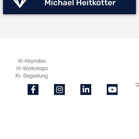
Michael Heitkötter
KI-Keynotes
KI-Workshops
KI- Begleitung
Q