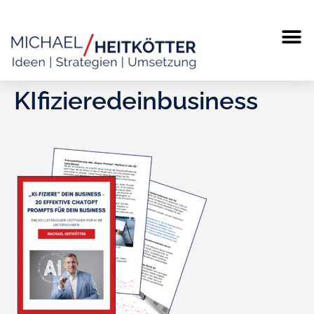
KIfizieredeinbusiness